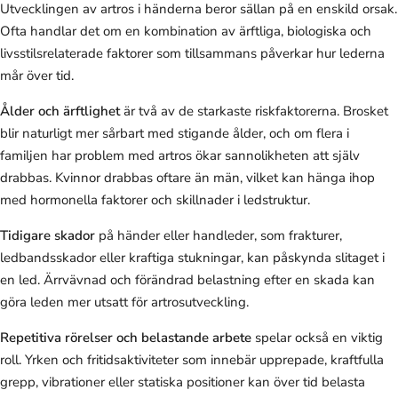
Utvecklingen av artros i händerna beror sällan på en enskild orsak.
Ofta handlar det om en kombination av ärftliga, biologiska och
livsstilsrelaterade faktorer som tillsammans påverkar hur lederna
mår över tid.
Ålder och ärftlighet
är två av de starkaste riskfaktorerna. Brosket
blir naturligt mer sårbart med stigande ålder, och om flera i
familjen har problem med artros ökar sannolikheten att själv
drabbas. Kvinnor drabbas oftare än män, vilket kan hänga ihop
med hormonella faktorer och skillnader i ledstruktur.
Tidigare skador
på händer eller handleder, som frakturer,
ledbandsskador eller kraftiga stukningar, kan påskynda slitaget i
en led. Ärrvävnad och förändrad belastning efter en skada kan
göra leden mer utsatt för artrosutveckling.
Repetitiva rörelser och belastande arbete
spelar också en viktig
roll. Yrken och fritidsaktiviteter som innebär upprepade, kraftfulla
grepp, vibrationer eller statiska positioner kan över tid belasta