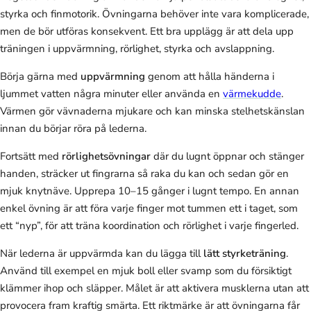
styrka och finmotorik. Övningarna behöver inte vara komplicerade,
men de bör utföras konsekvent. Ett bra upplägg är att dela upp
träningen i uppvärmning, rörlighet, styrka och avslappning.
Börja gärna med
uppvärmning
genom att hålla händerna i
ljummet vatten några minuter eller använda en
värmekudde
.
Värmen gör vävnaderna mjukare och kan minska stelhetskänslan
innan du börjar röra på lederna.
Fortsätt med
rörlighetsövningar
där du lugnt öppnar och stänger
handen, sträcker ut fingrarna så raka du kan och sedan gör en
mjuk knytnäve. Upprepa 10–15 gånger i lugnt tempo. En annan
enkel övning är att föra varje finger mot tummen ett i taget, som
ett “nyp”, för att träna koordination och rörlighet i varje fingerled.
När lederna är uppvärmda kan du lägga till
lätt styrketräning
.
Använd till exempel en mjuk boll eller svamp som du försiktigt
klämmer ihop och släpper. Målet är att aktivera musklerna utan att
provocera fram kraftig smärta. Ett riktmärke är att övningarna får