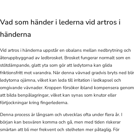
Vad som händer i lederna vid artros i
händerna
Vid artros i händerna uppstår en obalans mellan nedbrytning och
återuppbyggnad av ledbrosket. Brosket fungerar normalt som en
stötdämpande, glatt yta som gör att ledytorna kan glida
friktionsfritt mot varandra. När denna vävnad gradvis bryts ned blir
ledytorna ojämna, vilket kan leda till irritation i ledkapsel och
omgivande vävnader. Kroppen försöker ibland kompensera genom
att bilda benpålagringar, vilket kan synas som knutor eller
förtjockningar kring fingerlederna.
Denna process är långsam och utvecklas ofta under flera år. I
början kan besvären komma och gå, men med tiden riskerar
smärtan att bli mer frekvent och stelheten mer påtaglig. För