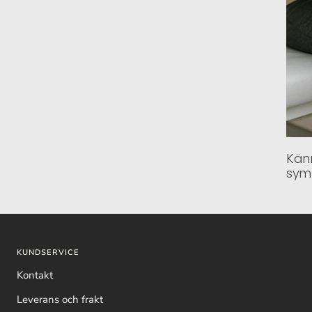
Känn
sym
KUNDSERVICE
Kontakt
Leverans och frakt