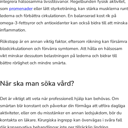
integrera hälsosamma livsstilsvanor. Regelbunden fysisk aktivitet,
som
promenader
eller lätt styrketräning, kan stärka musklerna runt
lederna och förbättra cirkulationen. En balanserad kost rik på
omega-3-fettsyror och antioxidanter kan också bidra till att minska
inflammation.
Rökstopp är en annan viktig faktor, eftersom rökning kan försämra
blodcirkulationen och förvärra symtomen. Att hålla en hälsosam
vikt minskar dessutom belastningen på lederna och bidrar till
bättre rörlighet och mindre smärta.
När ska man söka vård?
Det är viktigt att veta när professionell hjälp kan behövas. Om
smärtan blir konstant och påverkar din förmåga att utföra dagliga
aktiviteter, eller om du misstänker en annan ledsjukdom, bör du
kontakta en läkare. Kirurgiska ingrepp kan övervägas i svåra fall
där konservativa behandlingar inte ger tillräcklig lindring.