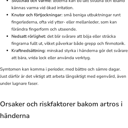
Svullnad och värme:
lederna kan bli lätt svullna och ibland
kännas varma vid ökad irritation.
Knutor och förtjockningar:
små beniga utbuktningar runt
fingerlederna, ofta vid ytter- eller mellanleder, som kan
förändra fingerform och utseende.
Nedsatt rörlighet:
det blir svårare att böja eller sträcka
fingrarna fullt ut, vilket påverkar både grepp och finmotorik.
Kraftnedsättning:
minskad styrka i händerna gör det svårare
att bära, vrida lock eller använda verktyg.
Symtomen kan komma i perioder, med bättre och sämre dagar.
Just därför är det viktigt att arbeta långsiktigt med egenvård, även
under lugnare faser.
Orsaker och riskfaktorer bakom artros i
händerna