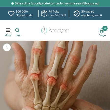
☀️ Säkra dina favoritprodukter under sommarrean!
Shoppa nu!
300.000+
Fri frakt
30 dagars
Nöjda kunder
över 595 SEK
nöjdhetsgaranti
Hoppa
Anodyne.se
till
0
Navigering
innehållet
‹