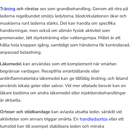
Träning
och rörelse
ses som grundbehandling. Genom att röra på
lederna regelbundet smörjs ledytorna, blodcirkulationen ökar och
musklerna runt lederna stärks. Det kan handla om specifika
handövningar, men också om allmän fysisk aktivitet som
promenader, lätt styrketräning eller vattengympa. Målet är att
hålla hela kroppen igång, samtidigt som händerna får kontrollerad,
anpassad belastning.
Läkemedel
kan användas som ett komplement när smärtan
begränsar vardagen. Receptfria smärtstillande eller
antiinflammatoriska läkemedel kan ge tillfällig lindring, och ibland
används lokala geler eller salvor. Vid mer uttalade besvär kan en
läkare bedöma om andra läkemedel eller injektionsbehandlingar
är aktuella.
Ortoser och stödbandage
kan avlasta utsatta leder, särskilt vid
aktiviteter som annars triggar smärta. En
handledsortos
eller ett
tumstöd kan till exempel stabilisera leden och minska