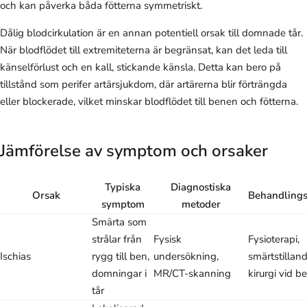
och kan påverka båda fötterna symmetriskt.
Dålig blodcirkulation är en annan potentiell orsak till domnade tår.
När blodflödet till extremiteterna är begränsat, kan det leda till
känselförlust och en kall, stickande känsla. Detta kan bero på
tillstånd som perifer artärsjukdom, där artärerna blir förträngda
eller blockerade, vilket minskar blodflödet till benen och fötterna.
Jämförelse av symptom och orsaker
Typiska
Diagnostiska
Orsak
Behandlings
symptom
metoder
Smärta som
strålar från
Fysisk
Fysioterapi,
Ischias
rygg till ben,
undersökning,
smärtstillan
domningar i
MR/CT-skanning
kirurgi vid b
tår