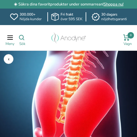
☀️ Säkra dina favoritprodukter under sommarrean!
Shoppa nu!
300.000+
Fri frakt
30 dagars
Nöjda kunder
över 595 SEK
nöjdhetsgaranti
Hoppa
Anodyne.se
till
0
Navigering
innehållet
‹