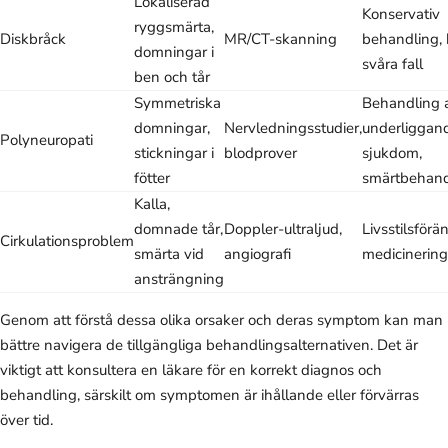
Lokaliserad
Konservativ
ryggsmärta,
Diskbråck
MR/CT-skanning
behandling, k
domningar i
svåra fall
ben och tår
Symmetriska
Behandling 
domningar,
Nervledningsstudier,
underliggan
Polyneuropati
stickningar i
blodprover
sjukdom,
fötter
smärtbehand
Kalla,
domnade tår,
Doppler-ultraljud,
Livsstilsförä
Cirkulationsproblem
smärta vid
angiografi
medicinering,
ansträngning
Genom att förstå dessa olika orsaker och deras symptom kan man
bättre navigera de tillgängliga behandlingsalternativen. Det är
viktigt att konsultera en läkare för en korrekt diagnos och
behandling, särskilt om symptomen är ihållande eller förvärras
över tid.