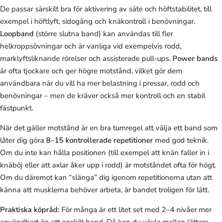
De passar särskilt bra för aktivering av säte och höftstabilitet, till
exempel i höftlyft, sidogång och knäkontroll i benövningar.
Loopband
(större slutna band) kan användas till fler
helkroppsövningar och är vanliga vid exempelvis rodd,
marklyftsliknande rörelser och assisterade pull-ups.
Power bands
är ofta tjockare och ger högre motstånd, vilket gör dem
användbara när du vill ha mer belastning i pressar, rodd och
benövningar – men de kräver också mer kontroll och en stabil
fästpunkt.
När det gäller motstånd är en bra tumregel att välja ett band som
låter dig göra
8–15 kontrollerade repetitioner
med god teknik.
Om du inte kan hålla positionen (till exempel att knän faller in i
knäböj eller att axlar åker upp i rodd) är motståndet ofta för högt.
Om du däremot kan “slänga” dig igenom repetitionerna utan att
känna att musklerna behöver arbeta, är bandet troligen för lätt.
Praktiska köpråd:
För många är ett litet set med 2–4 nivåer mer
användbart än ett enskilt band. Då kan du växla mellan lättare