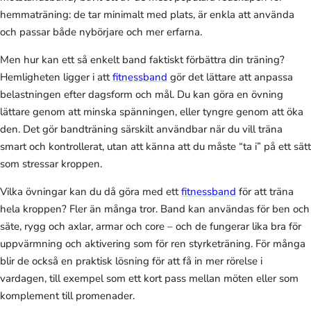
hemmaträning: de tar minimalt med plats, är enkla att använda
och passar både nybörjare och mer erfarna.
Men hur kan ett så enkelt band faktiskt förbättra din träning?
Hemligheten ligger i att
fitnessband
gör det lättare att anpassa
belastningen efter dagsform och mål. Du kan göra en övning
lättare genom att minska spänningen, eller tyngre genom att öka
den. Det gör bandträning särskilt användbar när du vill träna
smart och kontrollerat, utan att känna att du måste “ta i” på ett sätt
som stressar kroppen.
Vilka övningar kan du då göra med ett
fitnessband
för att träna
hela kroppen? Fler än många tror. Band kan användas för ben och
säte, rygg och axlar, armar och core – och de fungerar lika bra för
uppvärmning och aktivering som för ren styrketräning. För många
blir de också en praktisk lösning för att få in mer rörelse i
vardagen, till exempel som ett kort pass mellan möten eller som
komplement till promenader.