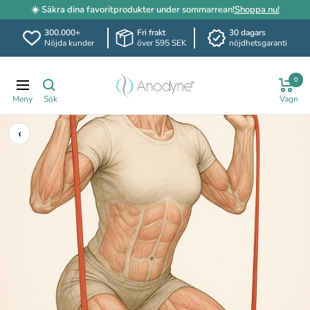
☀️ Säkra dina favoritprodukter under sommarrean!
Shoppa nu!
300.000+
Fri frakt
30 dagars
Nöjda kunder
över 595 SEK
nöjdhetsgaranti
Hoppa
Anodyne.se
till
0
Navigering
innehållet
‹