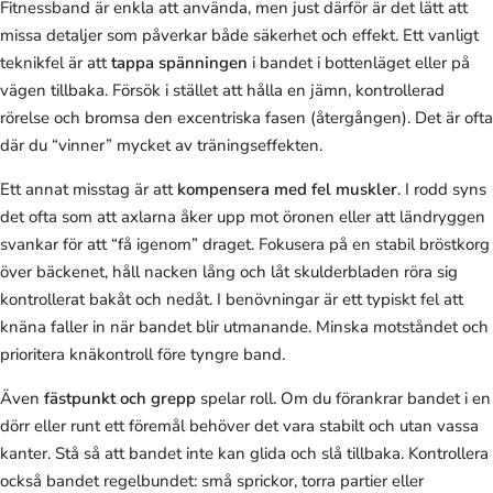
Fitnessband är enkla att använda, men just därför är det lätt att
missa detaljer som påverkar både säkerhet och effekt. Ett vanligt
teknikfel är att
tappa spänningen
i bandet i bottenläget eller på
vägen tillbaka. Försök i stället att hålla en jämn, kontrollerad
rörelse och bromsa den excentriska fasen (återgången). Det är ofta
där du “vinner” mycket av träningseffekten.
Ett annat misstag är att
kompensera med fel muskler
. I rodd syns
det ofta som att axlarna åker upp mot öronen eller att ländryggen
svankar för att “få igenom” draget. Fokusera på en stabil bröstkorg
över bäckenet, håll nacken lång och låt skulderbladen röra sig
kontrollerat bakåt och nedåt. I benövningar är ett typiskt fel att
knäna faller in när bandet blir utmanande. Minska motståndet och
prioritera knäkontroll före tyngre band.
Även
fästpunkt och grepp
spelar roll. Om du förankrar bandet i en
dörr eller runt ett föremål behöver det vara stabilt och utan vassa
kanter. Stå så att bandet inte kan glida och slå tillbaka. Kontrollera
också bandet regelbundet: små sprickor, torra partier eller