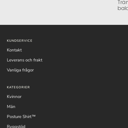
Trän
bala
KUNDSERVICE
Kontakt
Leverans och frakt
Vanliga frågor
KATEGORIER
Kvinnor
Män
Posture Shirt™
Ryggstöd