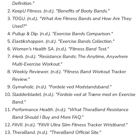
Definition."
KeepU Fitness. (n.d.). "Benefits of Booty Bands."
TOGU. (n.d.). "What Are Fitness Bands and How Are They
Used?"
Pullup & Dip. (n.d.). "Exercise Bands Comparison."
Elastikshoppen. (n.d.). "Exercise Bands Collection."
Women's Health SA. (n.d.). "Fitness Band Test."
iHerb. (n.d.). "Resistance Bands: The Anytime, Anywhere
Multi-Exercise Workout."
Weekly Reviewer. (n.d.). "Fitness Band Workout Tracker
Review."
Gymaholic. (n.d.). "Fordele ved Modstandsband."
Sladderbladet. (n.d.). "Fordele ved at Træne med en Exercise
Band."
Performance Health. (n.d.). "What TheraBand Resistance
Band Should I Buy and More FAQ."
FitVII. (n.d.). "FitVII Ultra Slim Fitness Tracker Wristband."
TheraBand. (n.d.). "TheraBand Official Site."