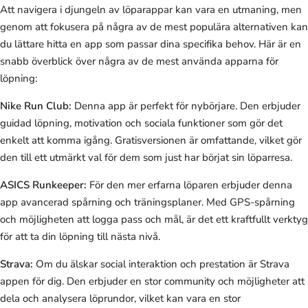
Att navigera i djungeln av löparappar kan vara en utmaning, men
genom att fokusera på några av de mest populära alternativen kan
du lättare hitta en app som passar dina specifika behov. Här är en
snabb överblick över några av de mest använda apparna för
löpning:
Nike Run Club:
Denna app är perfekt för nybörjare. Den erbjuder
guidad löpning, motivation och sociala funktioner som gör det
enkelt att komma igång. Gratisversionen är omfattande, vilket gör
den till ett utmärkt val för dem som just har börjat sin löparresa.
ASICS Runkeeper:
För den mer erfarna löparen erbjuder denna
app avancerad spårning och träningsplaner. Med GPS-spårning
och möjligheten att logga pass och mål, är det ett kraftfullt verktyg
för att ta din löpning till nästa nivå.
Strava:
Om du älskar social interaktion och prestation är Strava
appen för dig. Den erbjuder en stor community och möjligheter att
dela och analysera löprundor, vilket kan vara en stor