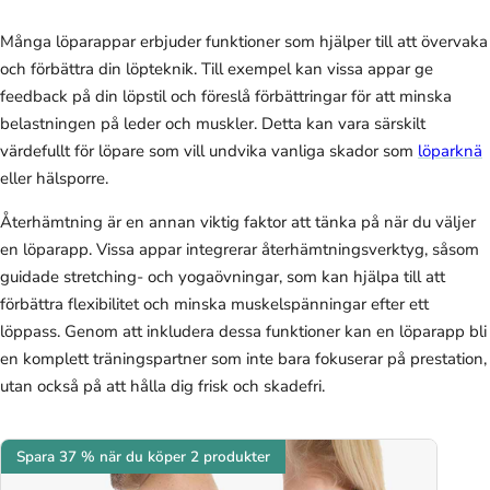
Många löparappar erbjuder funktioner som hjälper till att övervaka
och förbättra din löpteknik. Till exempel kan vissa appar ge
feedback på din löpstil och föreslå förbättringar för att minska
belastningen på leder och muskler. Detta kan vara särskilt
värdefullt för löpare som vill undvika vanliga skador som
löparknä
eller hälsporre.
Återhämtning är en annan viktig faktor att tänka på när du väljer
en löparapp. Vissa appar integrerar återhämtningsverktyg, såsom
guidade stretching- och yogaövningar, som kan hjälpa till att
förbättra flexibilitet och minska muskelspänningar efter ett
löppass. Genom att inkludera dessa funktioner kan en löparapp bli
en komplett träningspartner som inte bara fokuserar på prestation,
utan också på att hålla dig frisk och skadefri.
Spara 37 % när du köper 2 produkter