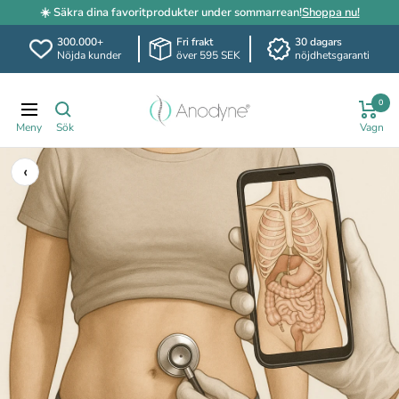
☀️ Säkra dina favoritprodukter under sommarrean!
Shoppa nu!
300.000+
Fri frakt
30 dagars
Nöjda kunder
över 595 SEK
nöjdhetsgaranti
Hoppa
Anodyne.se
till
0
Navigering
innehållet
‹