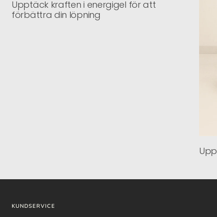
Upptäck kraften i energigel för att
förbättra din löpning
Uppl
KUNDSERVICE