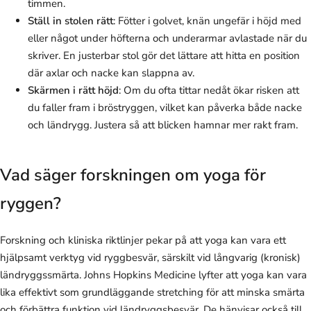
timmen.
Ställ in stolen rätt
: Fötter i golvet, knän ungefär i höjd med
eller något under höfterna och underarmar avlastade när du
skriver. En justerbar stol gör det lättare att hitta en position
där axlar och nacke kan slappna av.
Skärmen i rätt höjd
: Om du ofta tittar nedåt ökar risken att
du faller fram i bröstryggen, vilket kan påverka både nacke
och ländrygg. Justera så att blicken hamnar mer rakt fram.
Vad säger forskningen om yoga för
ryggen?
Forskning och kliniska riktlinjer pekar på att yoga kan vara ett
hjälpsamt verktyg vid ryggbesvär, särskilt vid långvarig (kronisk)
ländryggssmärta. Johns Hopkins Medicine lyfter att yoga kan vara
lika effektivt som grundläggande stretching för att minska smärta
och förbättra funktion vid ländryggsbesvär. De hänvisar också till