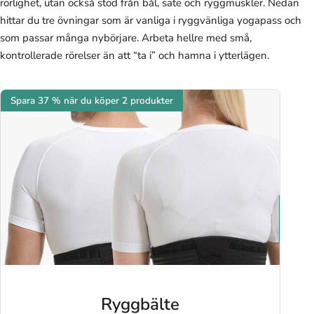
rörlighet, utan också stöd från bål, säte och ryggmuskler. Nedan
hittar du tre övningar som är vanliga i ryggvänliga yogapass och
som passar många nybörjare. Arbeta hellre med små,
kontrollerade rörelser än att “ta i” och hamna i ytterlägen.
Spara 37 % när du köper 2 produkter
Ryggbälte