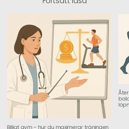
Fortsätt läsa
Åter
bala
löpn
Billigt gym – hur du maximerar träningen