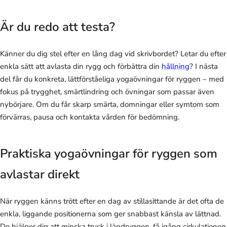
Är du redo att testa?
Känner du dig stel efter en lång dag vid skrivbordet? Letar du efter
enkla sätt att avlasta din rygg och förbättra din
hållning
? I nästa
del får du konkreta, lättförståeliga yogaövningar för ryggen – med
fokus på trygghet, smärtlindring och övningar som passar även
nybörjare. Om du får skarp smärta, domningar eller symtom som
förvärras, pausa och kontakta vården för bedömning.
Praktiska yogaövningar för ryggen som
avlastar direkt
När ryggen känns trött efter en dag av stillasittande är det ofta de
enkla, liggande positionerna som ger snabbast känsla av lättnad.
De hjälper dig att minska tryck i ländryggen, få igång cirkulationen