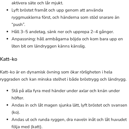
aktivera säte och lår mjukt.
Lyft bröstet framåt och upp genom att använda
ryggmusklerna först, och händerna som stöd snarare än
“push”.
Håll 3–5 andetag, sänk ner och upprepa 2–4 gånger.
Anpassning: håll armbågarna böjda och kom bara upp en
liten bit om ländryggen känns känslig.
Katt–ko
Katt–ko är en dynamisk övning som ökar rörligheten i hela
ryggraden och kan minska stelhet i både bröstrygg och ländrygg.
Stå på alla fyra med händer under axlar och knän under
höfter.
Andas in och låt magen sjunka lätt, lyft bröstet och svansen
(ko).
Andas ut och runda ryggen, dra naveln inåt och låt huvudet
följa med (katt).