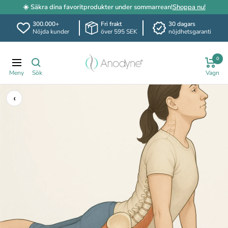
☀️ Säkra dina favoritprodukter under sommarrean!
Shoppa nu!
300.000+
Fri frakt
30 dagars
Nöjda kunder
över 595 SEK
nöjdhetsgaranti
Hoppa
Anodyne.se
till
0
Navigering
innehållet
‹