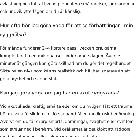
avlastning och lätt aktivering. Prioritera små rörelser, lugn andning
och undvik ytterlägen om du är känslig.
Hur ofta bör jag göra yoga för att se förbättringar i min
rygghälsa?
För många fungerar 2–4 kortare pass i veckan bra, gärna
kompletterat med mikropauser under arbetsdagen. Även 3
minuter åt gången kan göra skillnad om du gör det regelbundet.
Sikta på en nivå som känns realistisk och hållbar, snarare än att
göra mycket och sedan sluta.
Kan jag göra yoga om jag har en akut ryggskada?
Vid akut skada, kraftig smärta eller om du nyligen fått ett trauma
bör du vara försiktig och i första hand få en medicinsk bedömning.
Avbryt om du får skarp smärta, domningar, svaghet eller symtom
som strålar ned i ben/arm. Vid osäkerhet är det klokt att rådgöra
med fysioterapeut eller läkare innan du fortsätter.