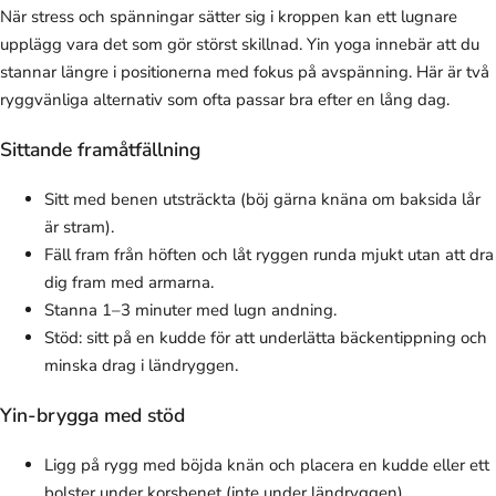
När stress och spänningar sätter sig i kroppen kan ett lugnare
upplägg vara det som gör störst skillnad. Yin yoga innebär att du
stannar längre i positionerna med fokus på avspänning. Här är två
ryggvänliga alternativ som ofta passar bra efter en lång dag.
Sittande framåtfällning
Sitt med benen utsträckta (böj gärna knäna om baksida lår
är stram).
Fäll fram från höften och låt ryggen runda mjukt utan att dra
dig fram med armarna.
Stanna 1–3 minuter med lugn andning.
Stöd: sitt på en kudde för att underlätta bäckentippning och
minska drag i ländryggen.
Yin-brygga med stöd
Ligg på rygg med böjda knän och placera en kudde eller ett
bolster under korsbenet (inte under ländryggen).