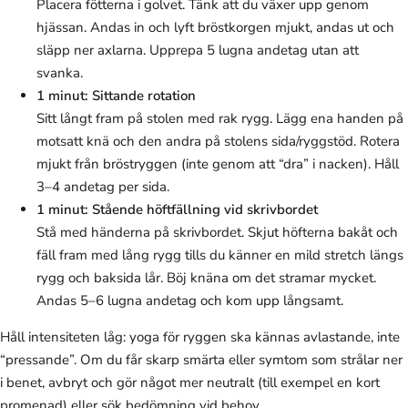
Placera fötterna i golvet. Tänk att du växer upp genom
hjässan. Andas in och lyft bröstkorgen mjukt, andas ut och
släpp ner axlarna. Upprepa 5 lugna andetag utan att
svanka.
1 minut: Sittande rotation
Sitt långt fram på stolen med rak rygg. Lägg ena handen på
motsatt knä och den andra på stolens sida/ryggstöd. Rotera
mjukt från bröstryggen (inte genom att “dra” i nacken). Håll
3–4 andetag per sida.
1 minut: Stående höftfällning vid skrivbordet
Stå med händerna på skrivbordet. Skjut höfterna bakåt och
fäll fram med lång rygg tills du känner en mild stretch längs
rygg och baksida lår. Böj knäna om det stramar mycket.
Andas 5–6 lugna andetag och kom upp långsamt.
Håll intensiteten låg: yoga för ryggen ska kännas avlastande, inte
“pressande”. Om du får skarp smärta eller symtom som strålar ner
i benet, avbryt och gör något mer neutralt (till exempel en kort
promenad) eller sök bedömning vid behov.