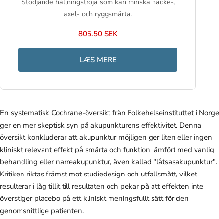
Stödjande hållningströja som kan minska nacke-,
axel- och ryggsmärta.
805.50 SEK
LÆS MERE
En systematisk Cochrane-översikt från Folkehelseinstituttet i Norge
ger en mer skeptisk syn på akupunkturens effektivitet. Denna
översikt konkluderar att akupunktur möjligen ger liten eller ingen
kliniskt relevant effekt på smärta och funktion jämfört med vanlig
behandling eller narreakupunktur, även kallad "låtsasakupunktur".
Kritiken riktas främst mot studiedesign och utfallsmått, vilket
resulterar i låg tillit till resultaten och pekar på att effekten inte
överstiger placebo på ett kliniskt meningsfullt sätt för den
genomsnittlige patienten.