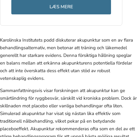
LÆS MERE
Karolinska Institutets podd diskuterar akupunktur som en av flera
behandlingsalternativ, men betonar att träning och läkemedel
generellt har starkare evidens. Denna försiktiga hållning speglar
en balans mellan att erkänna akupunkturens potentiella fördelar
och att inte överskatta dess effekt utan stöd av robust
vetenskaplig evidens.
Sammanfattningsvis visar forskningen att akupunktur kan ge
smärtlindring för ryggbesvär, särskilt vid kroniska problem. Dock är
skillnaden mot placebo eller vanliga behandlingar ofta liten.
Simulerad akupunktur har visat sig nästan lika effektiv som
traditionell nålbehandling, vilket pekar på en betydande
placeboeffekt. Akupunktur rekommenderas ofta som en del av ett
större behandlingsprogram för att uppnå bästa möjliga resultat.