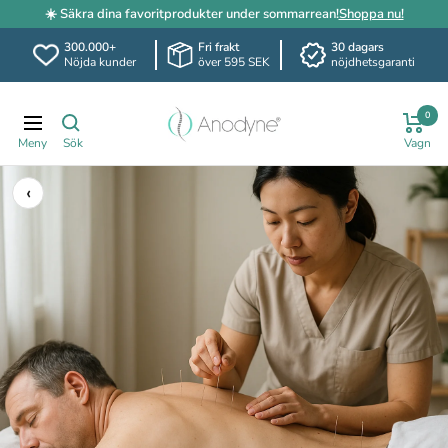
☀️ Säkra dina favoritprodukter under sommarrean!
Shoppa nu!
300.000+
Fri frakt
30 dagars
Nöjda kunder
över 595 SEK
nöjdhetsgaranti
Hoppa
Anodyne.se
till
0
Navigering
innehållet
‹