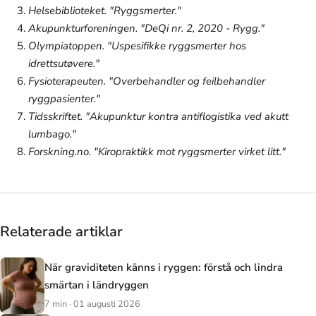
Helsebiblioteket. "Ryggsmerter."
Akupunkturforeningen. "DeQi nr. 2, 2020 - Rygg."
Olympiatoppen. "Uspesifikke ryggsmerter hos
idrettsutøvere."
Fysioterapeuten. "Overbehandler og feilbehandler
ryggpasienter."
Tidsskriftet. "Akupunktur kontra antiflogistika ved akutt
lumbago."
Forskning.no. "Kiropraktikk mot ryggsmerter virket litt."
Relaterade artiklar
När graviditeten känns i ryggen: förstå och lindra
smärtan i ländryggen
7 min · 01 augusti 2026