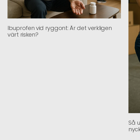
Ibuprofen vid ryggont: Är det verkligen
värt risken?
Så u
nyck