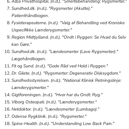
Alba Privathospital. (n.d.). "Smertebehandling: Rygsmerter."
Sundhed.dk. (n.d.). "Rygsmerter (Akutte)."
Patienthåndbogen.
Fysioterapeuterne. (n.d.). "Valg af Behandling ved Kroniske
Uspecifikke Lænderygsmerter."
Region Midtjylland. (n.d.). "Ondt i Ryggen: Se Hvad du Selv
kan Gøre."
Sundhed.dk. (n.d.). "Lændesmerter (Lave Rygsmerter)."
Lægehåndbogen.
Fit og Sund. (n.d.). "Gode Råd ved Hold i Ryggen."
Dr. Gilete. (n.d.). "Rygsmerter: Degenerativ Disksygdom."
Sundhedsstyrelsen. (n.d.). "National Klinisk Retningslinje:
Lænderygsmerter."
Gigtforeningen. (n.d.). "Hvor har du Ondt: Ryg."
Viborg Osteopati. (n.d.). "Lænderygsmerter."
Netdoktor. (n.d.). "Lændesmerter (Lumbago)."
Odense Rygklinik. (n.d.). "Rygsmerter."
Spine-Health. (n.d.). "Understanding Low Back Pain."