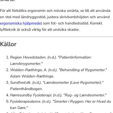
För att förbättra ergonomin och minska smärta, se till att använda
en stol med ländryggsstöd, justera skrivbordshöjden och använd
ergonomiska hjälpmedel
som fot- och handledsstöd. Korrekt
lyftteknik är också viktig för att undvika skador.
Källor
Region Hovedstaden. (n.d.). "Patientinformation:
Lænderygsmerter."
Wolden-Ræthinge, A. (n.d.). "Behandling af Rygsmerter."
Adam Wolden-Ræthinge.
Sundhed.dk. (n.d.). "Lændesmerter (Lave Rygsmerter)."
Patienthåndbogen.
Nørresundby Fysioterapi. (n.d.). "Ryg- og Lændesmerter."
Fysioterapeuterne. (n.d.). "Smerter i Ryggen: Her er Hvad du
kan Gøre."