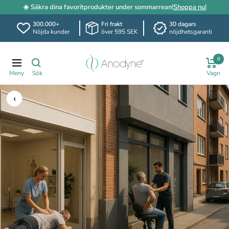
☀️ Säkra dina favoritprodukter under sommarrean!
Shoppa nu!
300.000+
Fri frakt
30 dagars
Nöjda kunder
över 595 SEK
nöjdhetsgaranti
Hoppa
Anodyne.se
till
0
Navigering
innehållet
‹