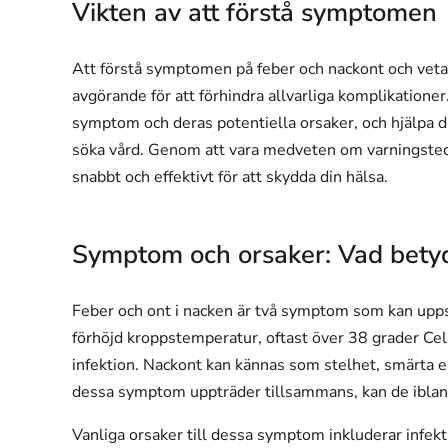
Vikten av att förstå symptomen
Att förstå symptomen på feber och nackont och veta 
avgörande för att förhindra allvarliga komplikatione
symptom och deras potentiella orsaker, och hjälpa di
söka vård. Genom att vara medveten om varningstecke
snabbt och effektivt för att skydda din hälsa.
Symptom och orsaker: Vad betyd
Feber och ont i nacken är två symptom som kan upps
förhöjd kroppstemperatur, oftast över 38 grader Cels
infektion. Nackont kan kännas som stelhet, smärta el
dessa symptom uppträder tillsammans, kan de ibland
Vanliga orsaker till dessa symptom inkluderar infekt