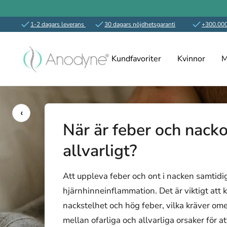
1-2 dagars leverans
30 dagars nöjdhetsgaranti
+300.000
Hoppa
Anodyne.se
till
Kundfavoriter
Kvinnor
M
innehållet
‹
När är feber och nacko
allvarligt?
Att uppleva feber och ont i nacken samtidig
hjärnhinneinflammation. Det är viktigt att
nackstelhet och hög feber, vilka kräver om
mellan ofarliga och allvarliga orsaker för a