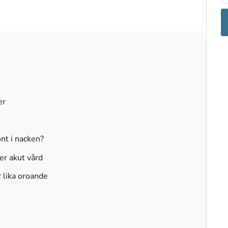
er
nt i nacken?
er akut vård
r lika oroande