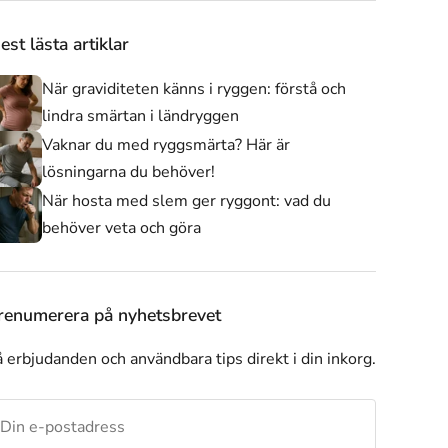
est lästa artiklar
När graviditeten känns i ryggen: förstå och
lindra smärtan i ländryggen
Vaknar du med ryggsmärta? Här är
lösningarna du behöver!
När hosta med slem ger ryggont: vad du
behöver veta och göra
Axelstöd
Andra produkter
Alla produkter
renumerera på nyhetsbrevet
 erbjudanden och användbara tips direkt i din inkorg.