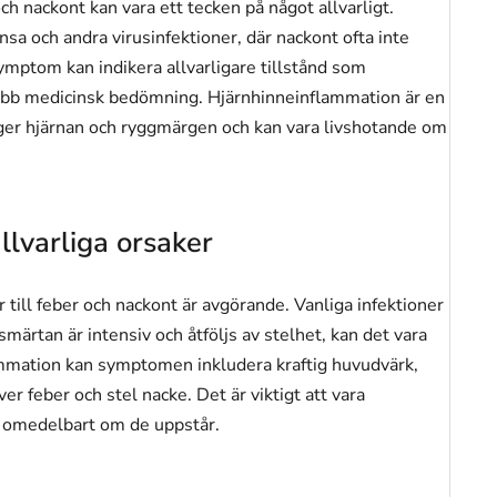
ch nackont kan vara ett tecken på något allvarligt.
nsa och andra virusinfektioner, där nackont ofta inte
 symptom kan indikera allvarligare tillstånd som
nabb medicinsk bedömning. Hjärnhinneinflammation är en
r hjärnan och ryggmärgen och kan vara livshotande om
llvarliga orsaker
r till feber och nackont är avgörande. Vanliga infektioner
ärtan är intensiv och åtföljs av stelhet, kan det vara
lammation kan symptomen inkludera kraftig huvudvärk,
er feber och stel nacke. Det är viktigt att vara
 omedelbart om de uppstår.