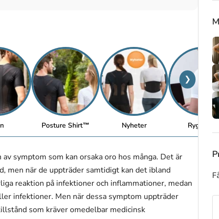
M
❯
n
Posture Shirt™
Nyheter
Ryggstöd
P
on av symptom som kan orsaka oro hos många. Det är
nd, men när de uppträder samtidigt kan det ibland
Få
rliga reaktion på infektioner och inflammationer, medan
eller infektioner. Men när dessa symptom uppträder
a tillstånd som kräver omedelbar medicinsk