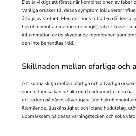
Det är viktigt att förstå när kombinationen av feber o
Vanliga orsaker till dessa symptom inkluderar influe
åtföljs av stelhet. Men det finns tillfällen då dessa
hjärnhinneinflammation (meningit), vilket kräver s
inflammation av de skyddande membranen som omge
den inte behandlas i tid.
Skillnaden mellan ofarliga och a
Att kunna skilja mellan ofarliga och allvarliga orsake
som influensa kan orsaka mild nacksmärta, men när sm
ett tecken på något allvarligare. Vid hjärnhinneinf
illamående, ljuskänslighet och ibland hudutslag, utöv
uppmärksam på dessa varningstecken och söka vård