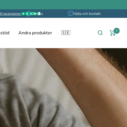
0 recensioner
Om oss
Hjälp och kontakt
0
stöd
Andra produkter
🇸🇪