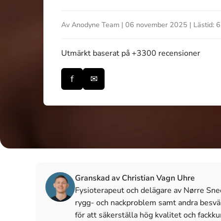
Av Anodyne Team | 06 november 2025 | Lästid: 6
Utmärkt
baserat på +3300 recensioner
f
✉
Granskad av Christian Vagn Uhre
Fysioterapeut och delägare av Nørre Sned
rygg- och nackproblem samt andra besvär 
för att säkerställa hög kvalitet och fackk