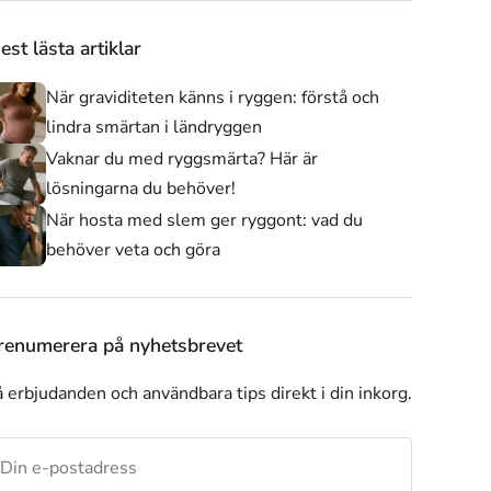
est lästa artiklar
När graviditeten känns i ryggen: förstå och
lindra smärtan i ländryggen
Vaknar du med ryggsmärta? Här är
lösningarna du behöver!
När hosta med slem ger ryggont: vad du
behöver veta och göra
Axelstöd
Andra produkter
Alla produkter
renumerera på nyhetsbrevet
 erbjudanden och användbara tips direkt i din inkorg.