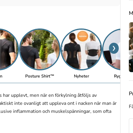
M
❯
n
Posture Shirt™
Nyheter
Ryggstöd
P
s har upplevt, men när en förkylning åtföljs av
ktiskt inte ovanligt att uppleva ont i nacken när man är
Få
nklusive inflammation och muskelspänningar, som ofta