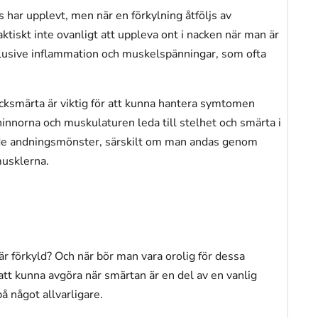
s har upplevt, men när en förkylning åtföljs av
ktiskt inte ovanligt att uppleva ont i nacken när man är
nklusive inflammation och muskelspänningar, som ofta
cksmärta är viktig för att kunna hantera symtomen
mhinnorna och muskulaturen leda till stelhet och smärta i
rade andningsmönster, särskilt om man andas genom
musklerna.
r förkyld? Och när bör man vara orolig för dessa
 att kunna avgöra när smärtan är en del av en vanlig
å något allvarligare.