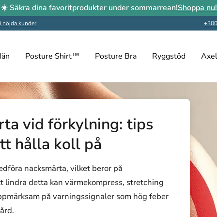
☀️ Säkra dina favoritprodukter under sommarrean!
Shoppa nu!
 nöjda kunder
+300
än
Posture Shirt™
Posture Bra
Ryggstöd
Axel
ta vid förkylning: tips
t hålla koll på
medföra nacksmärta, vilket beror på
t lindra detta kan värmekompress, stretching
 uppmärksam på varningssignaler som hög feber
ård.