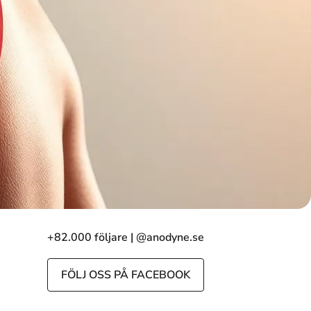
+82.000 följare | @anodyne.se
FÖLJ OSS PÅ FACEBOOK