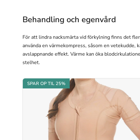
Behandling och egenvård
För att lindra nacksmärta vid förkylning finns det f
använda en värmekompress, såsom en vetekudde, kan
avslappnande effekt. Värme kan öka blodcirkulation
stelhet.
SPAR OP TIL 25%