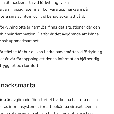
a till nacksmärta vid förkylning, vilka
lka varningssignaler man bör vara uppmärksam på.
tera sina symtom och vid behov söka rätt vård.
förkylning ofta är harmlös, finns det situationer där den
ärnhinneinflammation. Därför är det avgörande att känna
icinsk uppmärksamhet.
rståelse för hur du kan lindra nacksmärta vid förkylning
t är vår förhoppning att denna information hjälper dig
trygghet och komfort.
 nacksmärta
ta är avgörande för att effektivt kunna hantera dessa
iveras immunsystemet för att bekämpa viruset. Denna
uskulaturen, vilket i sin tur kan leda till smärta och