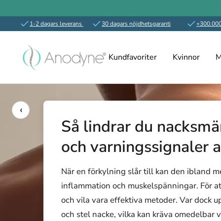
1-2 dagars leverans
30 dagars nöjdhetsgaranti
+300.000
Hoppa
Anodyne.se
till
Kundfavoriter
Kvinnor
M
innehållet
‹
Så lindrar du nacksmär
och varningssignaler at
När en förkylning slår till kan den ibland 
inflammation och muskelspänningar. För at
och vila vara effektiva metoder. Var dock
och stel nacke, vilka kan kräva omedelbar v