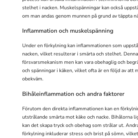
stelhet i nacken. Muskelspänningar kan också uppstå
om man andas genom munnen på grund av täppta nä
Inflammation och muskelspänning
Under en förkylning kan inflammationen som uppstår 
nacken, vilket resulterar i smärta och stelhet. Denn
försvarsmekanism men kan vara obehaglig och begrä
och spänningar i käken, vilket ofta är en följd av att
obekväm.
Bihåleinflammation och andra faktorer
Förutom den direkta inflammationen kan en förkylning
utstrålande smärta mot käke och nacke. Bihålorna l
kan det skapa tryck och obehag som strålar ut. Andra
förkylning inkluderar stress och brist på sömn, vilk