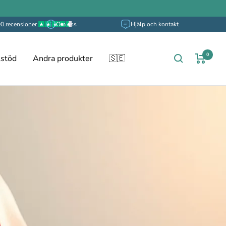
0 recensioner
Om oss
Hjälp och kontakt
0
stöd
Andra produkter
🇸🇪