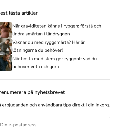
est lästa artiklar
När graviditeten känns i ryggen: förstå och
lindra smärtan i ländryggen
Vaknar du med ryggsmärta? Här är
lösningarna du behöver!
När hosta med slem ger ryggont: vad du
behöver veta och göra
Axelstöd
Andra produkter
Alla produkter
renumerera på nyhetsbrevet
 erbjudanden och användbara tips direkt i din inkorg.