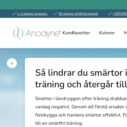
1-2 dagars leverans
30 dagars nöjdhetsgaranti
+300.000
Hoppa
Anodyne.se
till
Kundfavoriter
Kvinnor
M
innehållet
‹
Så lindrar du smärtor 
träning och återgår till
Smärtor i ländryggen efter träning drabba
vardag negativt. Genom att förstå orsaker 
förebygga och hantera smärtor effektivt. Fo
till en smärtfri träning.