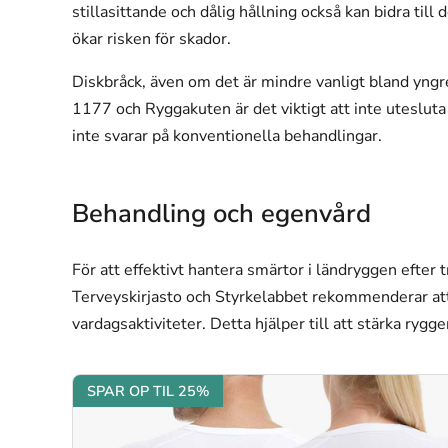
stillasittande och dålig hållning också kan bidra till
ökar risken för skador.
Diskbråck, även om det är mindre vanligt bland yngre
1177 och Ryggakuten är det viktigt att inte utesluta
inte svarar på konventionella behandlingar.
Behandling och egenvård
För att effektivt hantera smärtor i ländryggen efter tr
Terveyskirjasto och Styrkelabbet rekommenderar att m
vardagsaktiviteter. Detta hjälper till att stärka ryg
SPAR OP TIL 25%