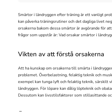
Smärtor i ländryggen efter träning är ett vanligt p
kan påverka träningsrutiner och det dagliga livet negat
orsakerna bakom dessa smärtor är avgörande för att
frågor som uppstår är: Vad orsakar smärtor i ländry
Vikten av att förstå orsakerna
Att ha kunskap om orsakerna till smärta i ländrygge
problemet. Överbelastning, felaktig teknik och musku
exempel kan tunga lyft och felaktig teknik, särskilt v
ländryggen. För löpare kan dålig löpteknik och oba
Dessutom kan livsstilsfaktorer som stillasittande och