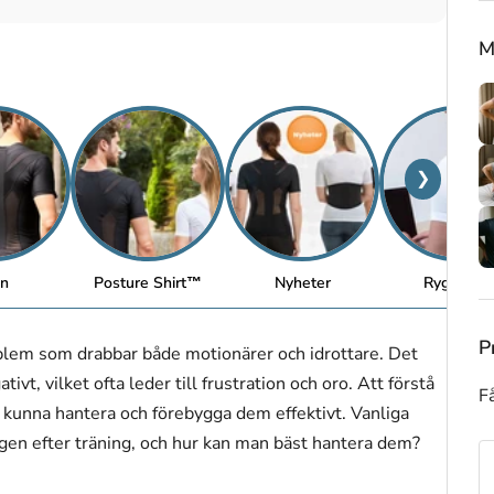
M
❯
n
Posture Shirt™
Nyheter
Ryggstöd
P
roblem som drabbar både motionärer och idrottare. Det
ivt, vilket ofta leder till frustration och oro. Att förstå
Få
 kunna hantera och förebygga dem effektivt. Vanliga
ggen efter träning, och hur kan man bäst hantera dem?