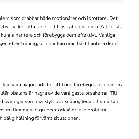
roblem som drabbar både motionärer och idrottare. Det
ivt, vilket ofta leder till frustration och oro. Att förstå
 kunna hantera och förebygga dem effektivt. Vanliga
ggen efter träning, och hur kan man bäst hantera dem?
n kan vara avgörande för att både förebygga och hantera
lär obalans är några av de vanligaste orsakerna. Till
id övningar som marklyft och knäböj, leda till smärta i
lans mellan muskelgrupper också orsaka problem.
 dålig hållning förvärra situationen.