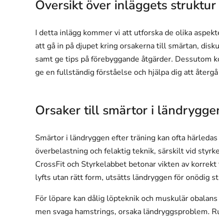
Översikt över inläggets struktur
I detta inlägg kommer vi att utforska de olika aspek
att gå in på djupet kring orsakerna till smärtan, dis
samt ge tips på förebyggande åtgärder. Dessutom kom
ge en fullständig förståelse och hjälpa dig att återgå 
Orsaker till smärtor i ländrygge
Smärtor i ländryggen efter träning kan ofta härledas 
överbelastning och felaktig teknik, särskilt vid sty
CrossFit och Styrkelabbet betonar vikten av korrekt 
lyfts utan rätt form, utsätts ländryggen för onödig st
För löpare kan dålig löpteknik och muskulär obalans
men svaga hamstrings, orsaka ländryggsproblem. Ru