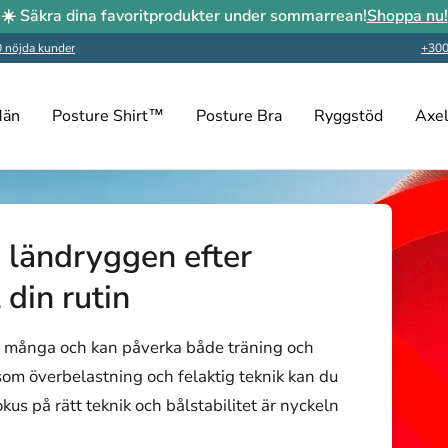
☀️ Säkra dina favoritprodukter under sommarrean!
Shoppa nu!
 nöjda kunder
+300
än
Posture Shirt™
Posture Bra
Ryggstöd
Axel
i ländryggen efter
 din rutin
r många och kan påverka både träning och
som överbelastning och felaktig teknik kan du
kus på rätt teknik och bålstabilitet är nyckeln