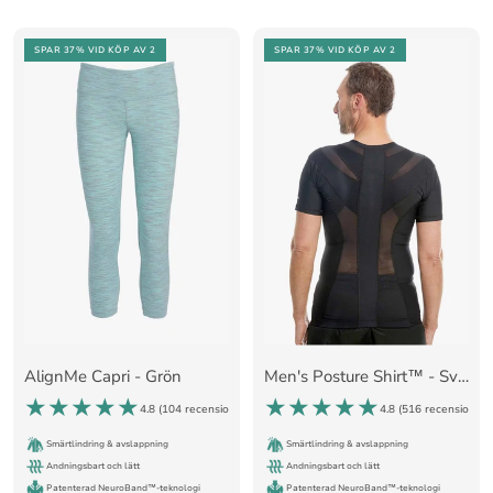
SPAR 37%
VID KÖP AV 2
SPAR 37%
VID KÖP AV 2
AlignMe Capri - Grön
Men's Posture Shirt™ - Svart
4.8 (
104 recensioner
)
4.8 (
516 recensioner
)
Smärtlindring & avslappning
Smärtlindring & avslappning
Andningsbart och lätt
Andningsbart och lätt
Patenterad NeuroBand™-teknologi
Patenterad NeuroBand™-teknologi