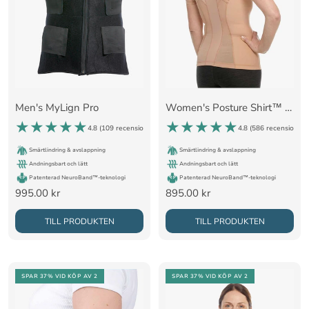
Men's MyLign Pro
Women's Posture Shirt™ - Nude
4.8 (
109 recensioner
)
4.8 (
586 recensioner
)
Smärtlindring & avslappning
Smärtlindring & avslappning
Andningsbart och lätt
Andningsbart och lätt
Patenterad NeuroBand™-teknologi
Patenterad NeuroBand™-teknologi
Rea-
Rea-
995.00 kr
895.00 kr
pris
pris
TILL PRODUKTEN
TILL PRODUKTEN
SPAR 37%
VID KÖP AV 2
SPAR 37%
VID KÖP AV 2