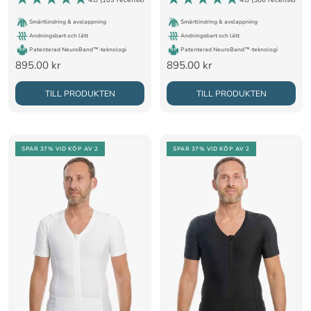
Smärtlindring & avslappning
Smärtlindring & avslappning
Andningsbart och lätt
Andningsbart och lätt
Patenterad NeuroBand™-teknologi
Patenterad NeuroBand™-teknologi
Rea-
Rea-
895.00 kr
895.00 kr
pris
pris
TILL PRODUKTEN
TILL PRODUKTEN
SPAR 37%
VID KÖP AV 2
SPAR 37%
VID KÖP AV 2