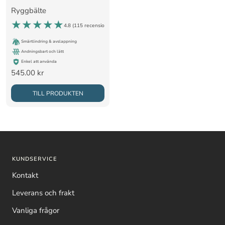
Ryggbälte
4.8 (
115 recensioner
)
Smärtlindring & avslappning
Andningsbart och lätt
Enkel att använda
Rea-
545.00 kr
pris
TILL PRODUKTEN
KUNDSERVICE
Kontakt
Leverans och frakt
Vanliga frågor