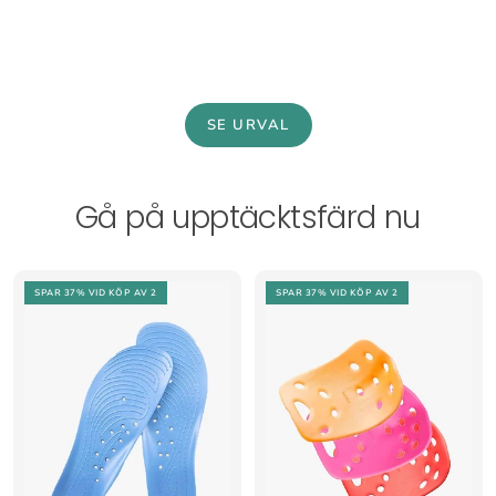
SE URVAL
Gå på upptäcktsfärd nu
SPAR 37%
VID KÖP AV 2
SPAR 37%
VID KÖP AV 2