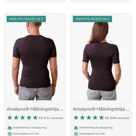
SPAR 37%
VID KÖP AV 2
SPAR 37%
VID KÖP AV 2
Anodyne® Hållningströja - Män
Anodyne® Hållningströja - Kvinnor
4.8 (
111 recensioner
)
4.8 (
106 recensioner
)
Smärtlindring & avslappning
Smärtlindring & avslappning
Andningsbart och lätt
Andningsbart och lätt