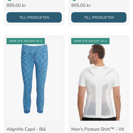
Rea-
Rea-
895.00 kr
895.00 kr
pris
pris
TILL PRODUKTEN
TILL PRODUKTEN
SPAR 37%
VID KÖP AV 2
SPAR 37%
VID KÖP AV 2
AlignMe Capri - Blå
Men's Posture Shirt™ - Vit