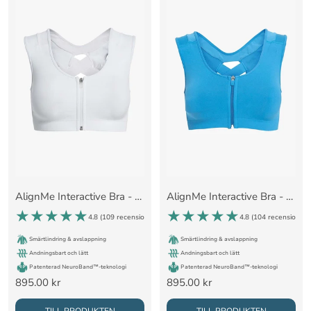
AlignMe Interactive Bra - Vit (begränsade storlekar)
AlignMe Interactive Bra - Blå (begränsade storlekar)
4.8 (
109 recensioner
)
4.8 (
104 recensioner
)
Smärtlindring & avslappning
Smärtlindring & avslappning
Andningsbart och lätt
Andningsbart och lätt
Patenterad NeuroBand™-teknologi
Patenterad NeuroBand™-teknologi
Rea-
Rea-
895.00 kr
895.00 kr
pris
pris
TILL PRODUKTEN
TILL PRODUKTEN