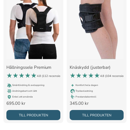
Hållningssele Premium
Knäskydd (justerbar)
4.8 (
112 recensioner
)
4.8 (
104 recensioner
)
Smärtlindring & avslappning
Komfort hela dagen
Andningsbart och lätt
Tryckavlastning
Enkel att använda
Prestandakontroll
Rea-
Rea-
695.00 kr
345.00 kr
pris
pris
TILL PRODUKTEN
TILL PRODUKTEN