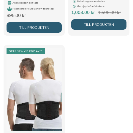
Hela kroppen användes
Andningsbart och lätt
Ger djup infraröd värme
Patenterad NeuroBand™-teknologi
Rea-
Pris
1,003.00 kr
1,505.00 kr
Rea-
895.00 kr
pris
pris
TILL PRODUKTEN
TILL PRODUKTEN
SPAR 37%
VID KÖP AV 2