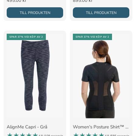
495.00 kr
895.00 kr
pris
pris
TILL PRODUKTEN
TILL PRODUKTEN
SPAR 37%
VID KÖP AV 2
SPAR 37%
VID KÖP AV 2
AlignMe Capri - Grå
Women's Posture Shirt™ - Svart
4.8 (
109 recensioner
)
4.8 (
586 recensioner
)