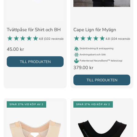
Tvättpåse för Shirt och BH
Cape Lign för Mylign
4.8 (
102 recensioner
)
4.8 (
104 recensioner
)
Rea-
45.00 kr
Smärtlindring & avslappning
Andningsbart och lätt
pris
Patenterad NeuroBand™-teknologi
TILL PRODUKTEN
Rea-
379.00 kr
pris
TILL PRODUKTEN
SPAR 37%
VID KÖP AV 2
SPAR 37%
VID KÖP AV 2