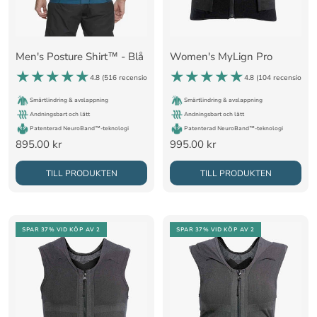
Men's Posture Shirt™ - Blå
Women's MyLign Pro
4.8 (
516 recensioner
)
4.8 (
104 recensioner
)
Smärtlindring & avslappning
Smärtlindring & avslappning
Andningsbart och lätt
Andningsbart och lätt
Patenterad NeuroBand™-teknologi
Patenterad NeuroBand™-teknologi
Rea-
Rea-
895.00 kr
995.00 kr
pris
pris
TILL PRODUKTEN
TILL PRODUKTEN
SPAR 37%
VID KÖP AV 2
SPAR 37%
VID KÖP AV 2