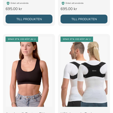
Enkel att använda
Enkel att använda
Rea-
Rea-
695.00 kr
695.00 kr
pris
pris
TILL PRODUKTEN
TILL PRODUKTEN
SPAR 37%
VID KÖP AV 2
SPAR 37%
VID KÖP AV 2