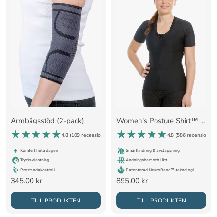
Armbågsstöd (2-pack)
Women's Posture Shirt™ Zipper - Svart
4.8 (
109 recensioner
)
4.8 (
586 recensioner
)
Komfort hela dagen
Smärtlindring & avslappning
Tryckavlastning
Andningsbart och lätt
Prestandakontroll
Patenterad NeuroBand™-teknologi
Rea-
Rea-
345.00 kr
895.00 kr
pris
pris
TILL PRODUKTEN
TILL PRODUKTEN