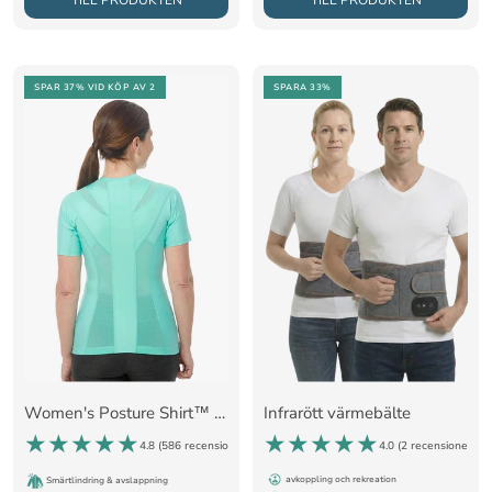
SPAR 37%
VID KÖP AV 2
SPARA 33%
Women's Posture Shirt™ - Mint
Infrarött värmebälte
4.8 (
586 recensioner
)
4.0 (
2 recensioner
)
avkoppling och rekreation
Smärtlindring & avslappning