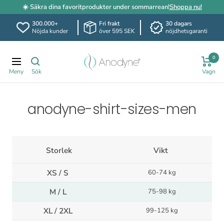
☀️ Säkra dina favoritprodukter under sommarrean!
Shoppa nu!
300.000+
Fri frakt
30 dagars
Nöjda kunder
över 595 SEK
nöjdhetsgaranti
Hoppa
Anodyne.se
till
0
Navigering
innehållet
anodyne-shirt-sizes-men
Storlek
Vikt
XS / S
60-74 kg
M / L
75-98 kg
XL / 2XL
99-125 kg