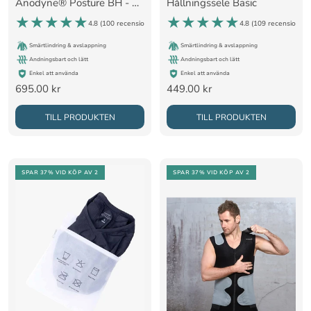
Anodyne® Posture BH - Svart
Hållningssele Basic
4.8 (
100 recensioner
)
4.8 (
109 recensioner
)
Smärtlindring & avslappning
Smärtlindring & avslappning
Andningsbart och lätt
Andningsbart och lätt
Enkel att använda
Enkel att använda
Rea-
Rea-
695.00 kr
449.00 kr
pris
pris
TILL PRODUKTEN
TILL PRODUKTEN
SPAR 37%
VID KÖP AV 2
SPAR 37%
VID KÖP AV 2