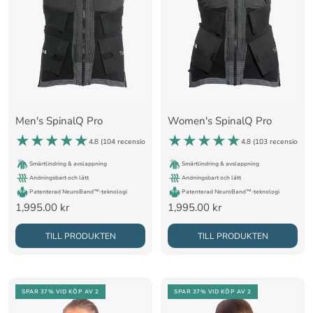
Men's SpinalQ Pro
Women's SpinalQ Pro
4.8 (
104 recensioner
)
4.8 (
103 recensioner
)
Smärtlindring & avslappning
Smärtlindring & avslappning
Andningsbart och lätt
Andningsbart och lätt
Patenterad NeuroBand™-teknologi
Patenterad NeuroBand™-teknologi
Rea-
Rea-
1,995.00 kr
1,995.00 kr
pris
pris
TILL PRODUKTEN
TILL PRODUKTEN
SPAR 37%
VID KÖP AV 2
SPAR 37%
VID KÖP AV 2