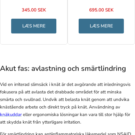
345.00 SEK
695.00 SEK
LÆS MERE
LÆS MERE
Akut fas: avlastning och smärtlindring
Vid en irriterad slimsäck i knät är det avgörande att inledningsvis
fokusera på att avlasta det drabbade området för att minska
smärta och svullnad. Undvik att belasta knät genom att undvika
knästående arbete och direkt tryck på knät. Användning av
knäkuddar
eller ergonomiska lösningar kan vara till stor hjälp för
att skydda knät från ytterligare irritation.
För smärtlindring kan antiinflammatoriska läkemedel som NSAID