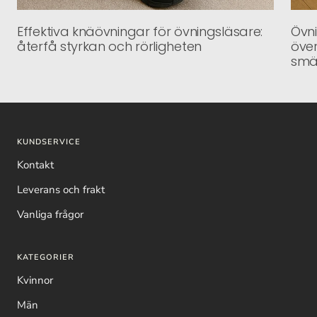
Effektiva knäövningar för övningsläsare:
Övni
återfå styrkan och rörligheten
över
smä
KUNDSERVICE
Kontakt
Leverans och frakt
Vanliga frågor
KATEGORIER
Kvinnor
Män