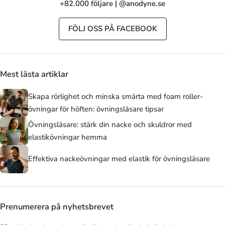
+82.000 följare | @anodyne.se
FÖLJ OSS PÅ FACEBOOK
Mest lästa artiklar
Skapa rörlighet och minska smärta med foam roller-
övningar för höften: övningsläsare tipsar
Övningsläsare: stärk din nacke och skuldror med
elastikövningar hemma
Effektiva nackeövningar med elastik för övningsläsare
Prenumerera på nyhetsbrevet