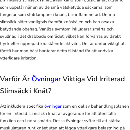
En irriterad slimsäck i knät, även känd som bursit, är ett tillstånd
som uppstår när en av de små vätskefyllda säckarna, som
fungerar som stötdämpare i knäet, blir inflammerad. Denna
slimsäck sitter vanligtvis framför knäskålen och kan orsaka
betydande obehag. Vanliga symtom inkluderar smärta och
svullnad i det drabbade området, vilket kan förvärras av direkt
tryck eller upprepad knästående aktivitet. Det är därför viktigt att
förstå hur man bäst hanterar detta tillstånd för att undvika
ytterligare irritation.
Varför Är
Övningar
Viktiga Vid Irriterad
Slimsäck i Knät?
Att inkludera specifika
övningar
som en del av behandlingsplanen
för en irriterad slimsäck i knät är avgörande för att återställa
funktion och lindra smärta. Dessa övningar syftar till att stärka
muskulaturen runt knäet utan att lägga ytterligare belastning på