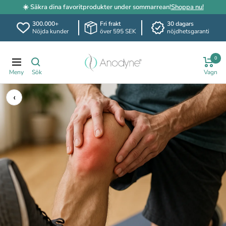
☀️ Säkra dina favoritprodukter under sommarrean!
Shoppa nu!
300.000+
Fri frakt
30 dagars
Nöjda kunder
över 595 SEK
nöjdhetsgaranti
Hoppa
Anodyne.se
till
0
Navigering
innehållet
‹