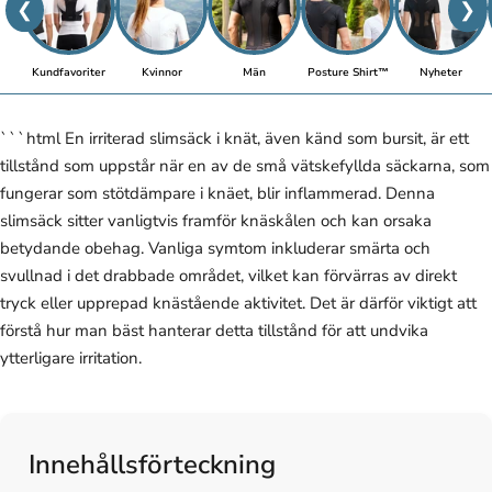
❮
❯
Kundfavoriter
Kvinnor
Män
Posture Shirt™
Nyheter
```html En irriterad slimsäck i knät, även känd som bursit, är ett
tillstånd som uppstår när en av de små vätskefyllda säckarna, som
fungerar som stötdämpare i knäet, blir inflammerad. Denna
slimsäck sitter vanligtvis framför knäskålen och kan orsaka
betydande obehag. Vanliga symtom inkluderar smärta och
svullnad i det drabbade området, vilket kan förvärras av direkt
tryck eller upprepad knästående aktivitet. Det är därför viktigt att
förstå hur man bäst hanterar detta tillstånd för att undvika
ytterligare irritation.
Innehållsförteckning