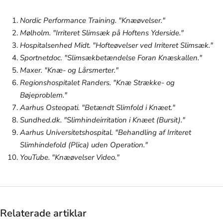
Nordic Performance Training. "Knæøvelser."
Mølholm. "Irriteret Slimsæk på Hoftens Yderside."
Hospitalsenhed Midt. "Hofteøvelser ved Irriteret Slimsæk."
Sportnetdoc. "Slimsækbetændelse Foran Knæskallen."
Maxer. "Knæ- og Lårsmerter."
Regionshospitalet Randers. "Knæ Strække- og
Bøjeproblem."
Aarhus Osteopati. "Betændt Slimfold i Knæet."
Sundhed.dk. "Slimhindeirritation i Knæet (Bursit)."
Aarhus Universitetshospital. "Behandling af Irriteret
Slimhindefold (Plica) uden Operation."
YouTube. "Knæøvelser Video."
Relaterade artiklar