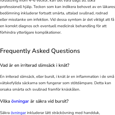
förbättring inom 4–6 veckor, kan det vara dags att söka
professionell hjälp. Tecken som kan indikera behovet av en läkares
bedömning inkluderar fortsatt smärta, uttalad svullnad, rodnad
eller misstanke om infektion. Vid dessa symtom är det viktigt att få
en korrekt diagnos och eventuell medicinsk behandling för att
förhindra ytterligare komplikationer.
Frequently Asked Questions
Vad är en irriterad slimsäck i knät?
En irriterad slimsäck, eller bursit, i knät är en inflammation i de små
vätskefyllda säckarna som fungerar som stötdämpare. Detta kan
orsaka smärta och svullnad framför knäskålen.
Vilka
övningar
är säkra vid bursit?
Säkra
övningar
inkluderar lätt sträckövning med handduk,