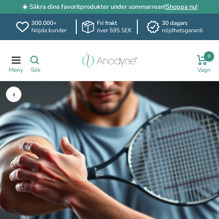
☀️ Säkra dina favoritprodukter under sommarrean!
Shoppa nu!
300.000+
Fri frakt
30 dagars
Nöjda kunder
över 595 SEK
nöjdhetsgaranti
Hoppa
Anodyne.se
till
0
Navigering
innehållet
‹